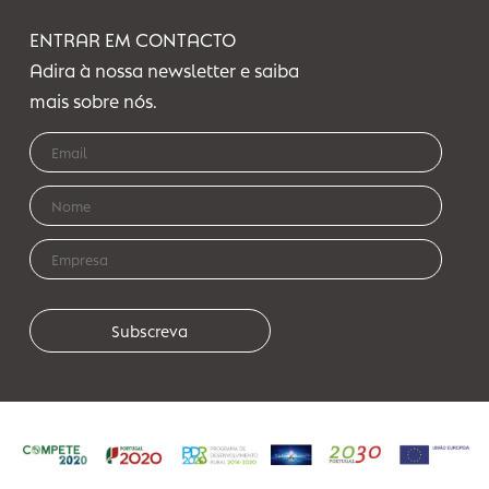
SEDE:
Travessa Mato da Senra, nº 25 Lj
4770 - 215 Joane
Tel.: 252 027 889
Tlm.: 918 686 948
geral@technicalservices.pt
ENTRAR EM CONTACTO
Adira à nossa newsletter e saiba