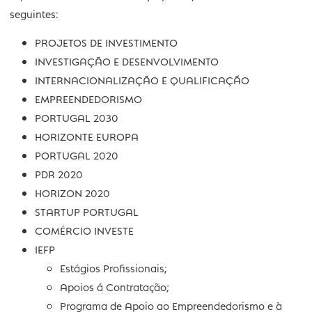
A TS –Technical Services, para além do apoio na gestão
diária do negócio, está especializada nas mais diversas
oportunidades de inovação, certificação, investimento,
expansão e internacionalização, das quais destacamos 
seguintes:
PROJETOS DE INVESTIMENTO
INVESTIGAÇÃO E DESENVOLVIMENTO
INTERNACIONALIZAÇÃO E QUALIFICAÇÃO
EMPREENDEDORISMO
PORTUGAL 2030
HORIZONTE EUROPA
PORTUGAL 2020
PDR 2020
HORIZON 2020
STARTUP PORTUGAL