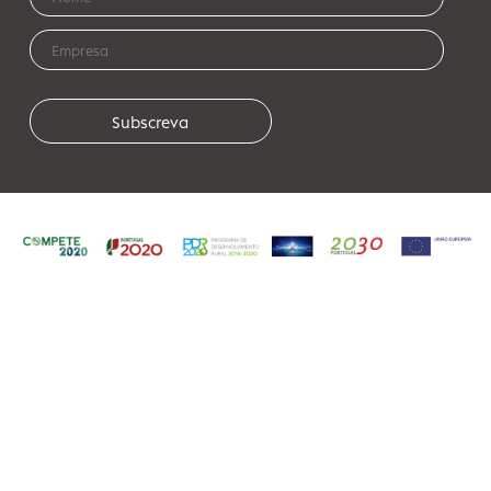
SEDE:
Travessa Mato da Senra, nº 25 Lj
4770 - 215 Joane
Tel.: 252 027 889
Tlm.: 918 686 948