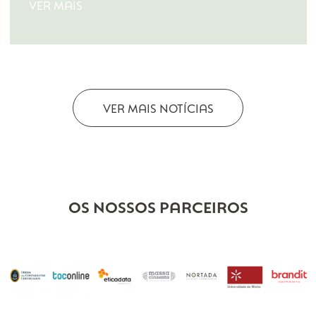
DISTINÇÃO “TOP 5% / 2023”
A distinção da TS – Technical Services pelo 4º
ano consecutivo com a certificação TOP 5%