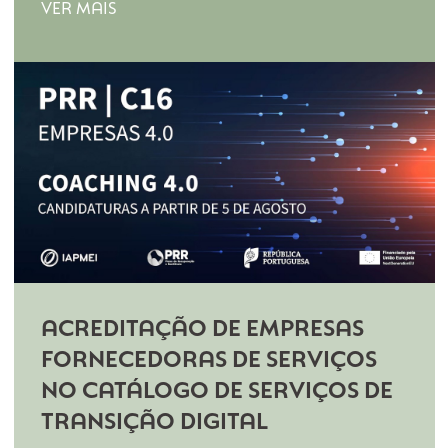
DISTINÇÃO “TOP 5% / 2024”
A distinção da TS – Technical Services pelo 5º
ano consecutivo com a certificação TOP 5%
MELHORES PME DE PORTUGAL, é um motivo
de orgulho e assenta na excelência da nossa
equipa.
2024-10-15