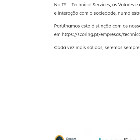
capacidade de gerar resultados e 
Este nível de desempenho de exce
Na TS – Technical Services, os Va
e interação com a sociedade, num
Partilhamos esta distinção com os
em https://scoring.pt/empresas/t
Cada vez mais sólidos, seremos s