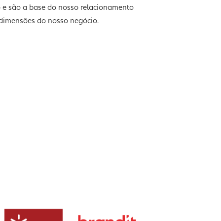
s nacionais.
s para o sucesso e são a base do nosso relacionamento
 nas diversas dimensões do nosso negócio.
acessível
IROS