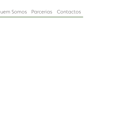
nto e I&D
Quem Somos
Parcerias
Contactos