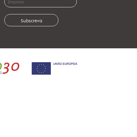
Adira à nossa newsletter e saiba
mais sobre nós.
, nº 25 Lj
es.pt