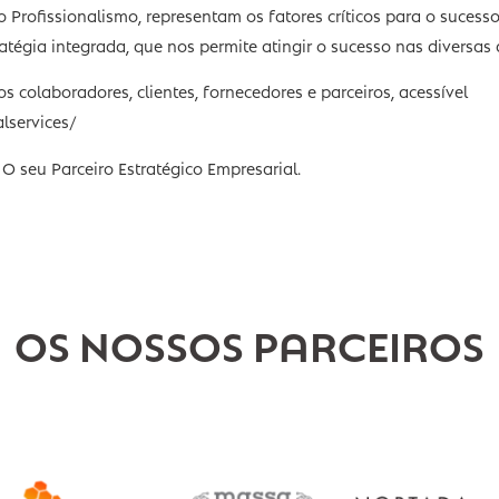
na boa solidez financeira.
lência empresarial, só está ao alcance de 5% das empresa
lores e o Profissionalismo, representam os fatores crítico
a estratégia integrada, que nos permite atingir o sucesso
 nossos colaboradores, clientes, fornecedores e parceiros, 
echnicalservices/
empre O seu Parceiro Estratégico Empresarial.
OS NOSSOS PARCE