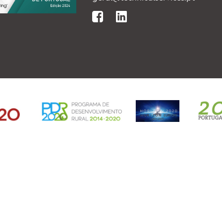
SEDE:
Travessa Mato da Senra
4770 - 215 Joane
Tel.: 252 027 889
Tlm.: 918 686 948
geral@technicalservic